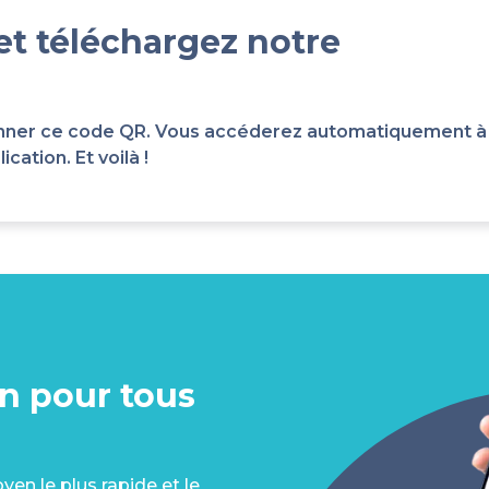
et téléchargez notre
scanner ce code QR. Vous accéderez automatiquement à
cation. Et voilà !
on pour tous
en le plus rapide et le