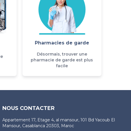
Pharmacies de garde
Désormais, trouver une
re
pharmacie de garde est plus
facile
NOUS CONTACTER
Appartement 17, Etage 4, al mansour, 101 Bd Yacoub El
Mansour, Casablanca 20303, Maroc