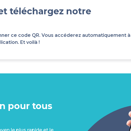
et téléchargez notre
scanner ce code QR. Vous accéderez automatiquement à
cation. Et voilà !
on pour tous
en le plus rapide et le