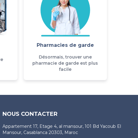
Pharmacies de garde
Désormais, trouver une
re
pharmacie de garde est plus
facile
NOUS CONTACTER
Appartement 17, Etage 4, al mansour, 101 Bd Yacoub El
Mansour, Casablanca 20303, Maroc