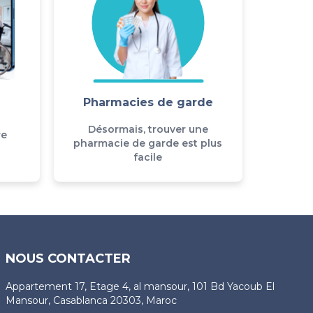
Pharmacies de garde
Désormais, trouver une
re
pharmacie de garde est plus
facile
NOUS CONTACTER
Appartement 17, Etage 4, al mansour, 101 Bd Yacoub El
Mansour, Casablanca 20303, Maroc