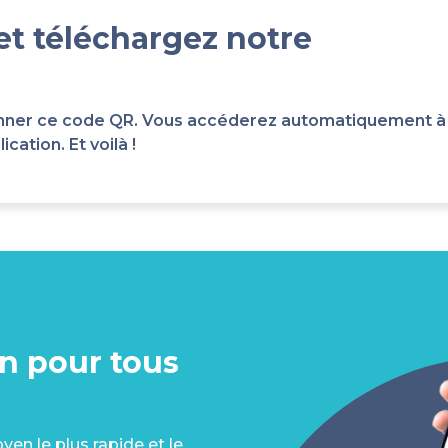
et téléchargez notre
scanner ce code QR. Vous accéderez automatiquement à
cation. Et voilà !
on pour tous
en le plus rapide et le