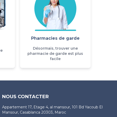
Pharmacies de garde
Désormais, trouver une
re
pharmacie de garde est plus
facile
NOUS CONTACTER
Appartement 17, Etage 4, al mansour, 101 Bd Yacoub El
Mansour, Casablanca 20303, Maroc