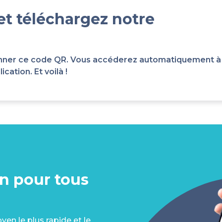
et téléchargez notre
scanner ce code QR. Vous accéderez automatiquement à
cation. Et voilà !
on pour tous
en le plus rapide et le