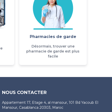
Pharmacies de garde
Désormais, trouver une
re
pharmacie de garde est plus
facile
NOUS CONTACTER
Appartement 17, Etage 4, al mansour, 101 Bd Yacoub El
Mansour, Casablanca 20303, Maroc