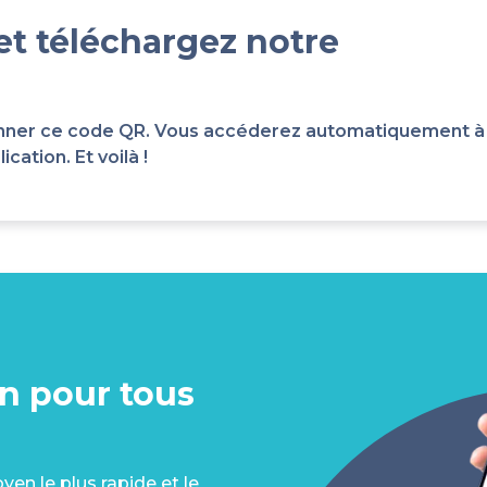
et téléchargez notre
scanner ce code QR. Vous accéderez automatiquement à
cation. Et voilà !
on pour tous
en le plus rapide et le