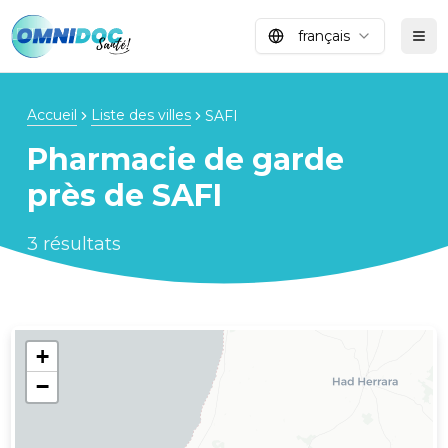
français
Tog
Accueil
Liste des villes
SAFI
Pharmacie de garde
près de
SAFI
3
résultats
+
−