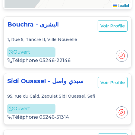
Leaflet
Bouchra
-
البشرى
Voir Profile
1, Rue 5, Tancre II, Ville Nouvelle
Ouvert
Téléphone
05246
-
22146
Sidi Ouassel
-
سيدي واصل
Voir Profile
95, rue du Caïd, Zaouiat Sidi Ouassel, Safi
Ouvert
Téléphone
05246
-
51314