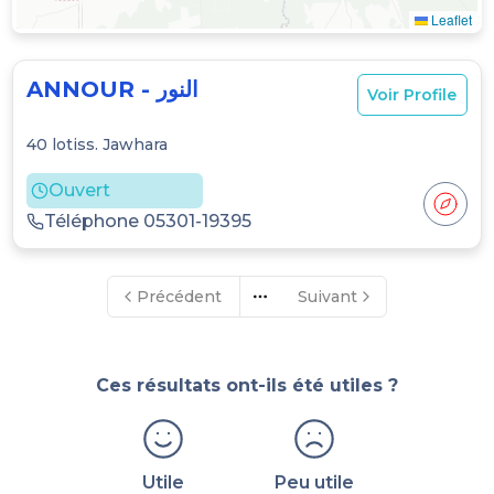
Leaflet
ANNOUR
-
النور
Voir Profile
40 lotiss. Jawhara
Ouvert
Téléphone
05301
-
19395
Précédent
Suivant
More pages
Ces résultats ont-ils été utiles ?
Utile
Peu utile