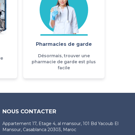
Pharmacies de garde
Désormais, trouver une
re
pharmacie de garde est plus
facile
NOUS CONTACTER
Appartement 17, Etage 4, al mansour, 101 Bd Yacoub El
Mansour, Casablanca 20303, Maroc