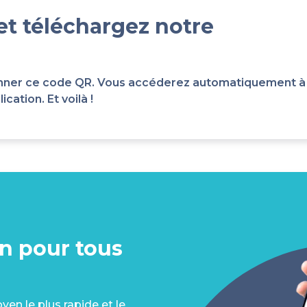
et téléchargez notre
scanner ce code QR. Vous accéderez automatiquement à
cation. Et voilà !
on pour tous
en le plus rapide et le