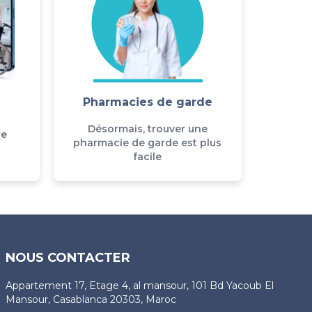
Pharmacies de garde
Désormais, trouver une
re
pharmacie de garde est plus
facile
NOUS CONTACTER
Appartement 17, Etage 4, al mansour, 101 Bd Yacoub El
Mansour, Casablanca 20303, Maroc