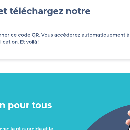
et téléchargez notre
scanner ce code QR. Vous accéderez automatiquement à
cation. Et voilà !
on pour tous
en le plus rapide et le