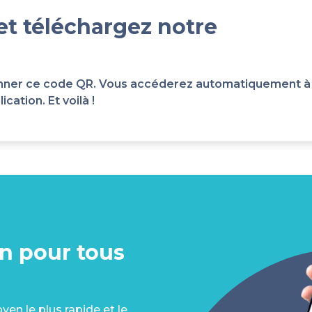
et téléchargez notre
scanner ce code QR. Vous accéderez automatiquement à
cation. Et voilà !
on pour tous
en le plus rapide et le