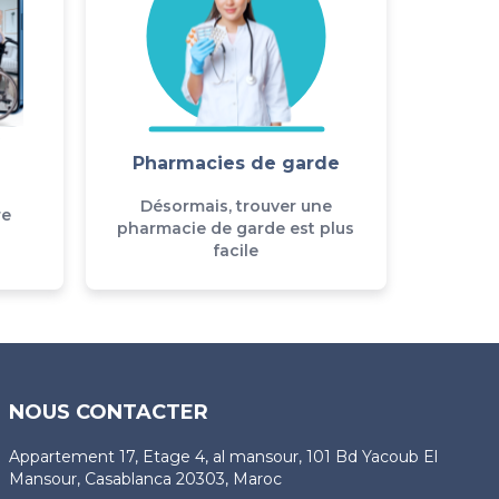
Pharmacies de garde
Désormais, trouver une
re
pharmacie de garde est plus
facile
NOUS CONTACTER
Appartement 17, Etage 4, al mansour, 101 Bd Yacoub El
Mansour, Casablanca 20303, Maroc